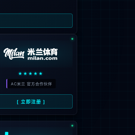
旗下品牌
号
招商）